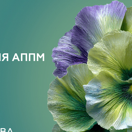
ИЯ АППМ
Е