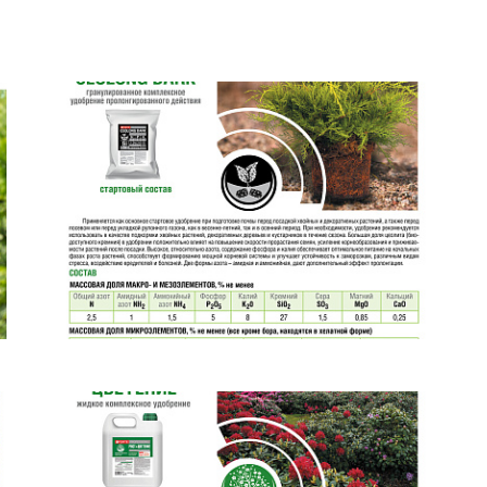
документы
Член
ы
дателям
льные
вительства