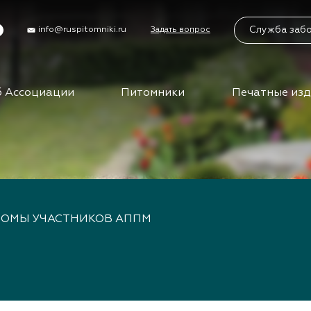
Служба заб
info@ruspitomniki.ru
Задать вопрос
 Ассоциации
Питомники
Печатные из
циации
Питомники
Учас
Бирж
упить в АППМ
Питомники АППМ
управления
Партнеры питомников
Бизн
ы
Поиск питомников на
карте
Вид
ты АППМ
БОМЫ УЧАСТНИКОВ АППМ
сем
нты АППМ
тория
Клуб
путе
ца
ения
Меро
ности
отра