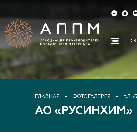
Об
Об ассо
Как вст
Органы 
Контакт
Реквизи
ГЛАВНАЯ
-
ФОТОГАЛЕРЕЯ
-
АЛЬ
Докуме
АО «РУСИНХИМ»
Наша ис
Наши ли
Направл
деятель