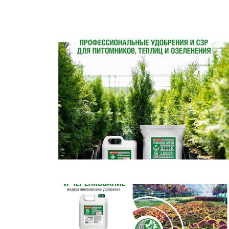
Важные 
Наград
Рекламо
Региона
предста