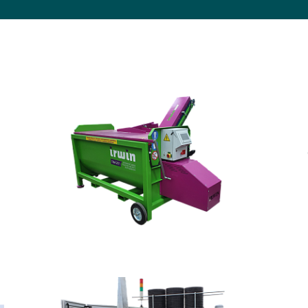
документы
Член
ы
дателям
льные
вительства