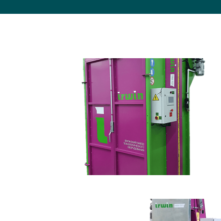
Важные 
Наград
Рекламо
Региона
предста