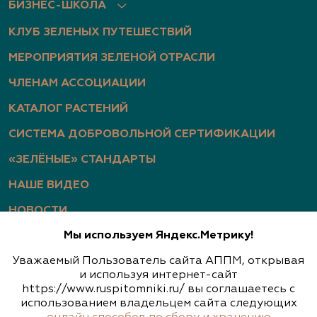
БИЗНЕС-ШКОЛА
КЛУБ ЗЕЛЕНЫХ ПУТЕШЕСТВИЙ
МЕРОПРИЯТИЯ ЗЕЛЕНОЙ ОТРАСЛИ
ЧЛЕНАМ АССОЦИАЦИИ
КАТАЛОГ РАСТЕНИЙ
СИСТЕМА ДОБРОВОЛЬНОЙ СЕРТИФИКАЦИИ
«ЗЕЛЁНЫЕ» СТАНДАРТЫ
НАШЕ ВИДЕО
НОВОСТИ
Мы используем Яндекс.Метрику!
СТАТЬИ
Уважаемый Пользователь сайта АППМ, открывая
ФОТОГАЛЕРЕЯ
и используя интернет-сайт
https://www.ruspitomniki.ru/ вы соглашаетесь с
использованием владельцем сайта следующих