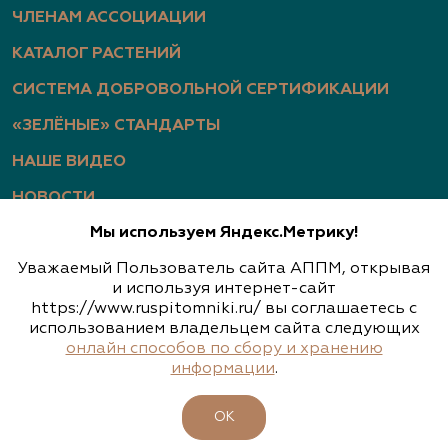
ЧЛЕНАМ АССОЦИАЦИИ
КАТАЛОГ РАСТЕНИЙ
СИСТЕМА ДОБРОВОЛЬНОЙ СЕРТИФИКАЦИИ
«ЗЕЛЁНЫЕ» СТАНДАРТЫ
НАШЕ ВИДЕО
НОВОСТИ
Мы используем Яндекс.Метрику!
СТАТЬИ
Уважаемый Пользователь сайта АППМ, открывая
ФОТОГАЛЕРЕЯ
и используя интернет-сайт
https://www.ruspitomniki.ru/ вы соглашаетесь с
использованием владельцем сайта следующих
онлайн способов по сбору и хранению
Политика конфиденциальности
информации
.
Обработка персональных данных
ОК
Согласие на обработку персональных данных