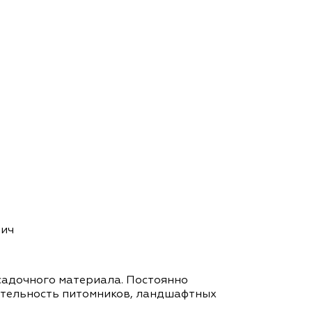
вич
садочного материала. Постоянно
еятельность питомников, ландшафтных