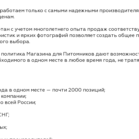
 работаем только с самыми надежными производителя
енам.
тан с учетом многолетнего опыта продаж соответст
ристик и ярких фотографий позволяет создать общее 
ого выбора.
я политика Магазина для Питомников дают возможнос
бходимого в одном месте в любое время года, не трат
ода в одном месте — почти 2000 позиций;
 компании;
о всей России;
СНГ;
ых;