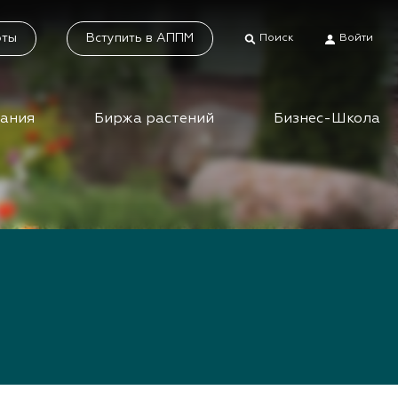
оты
Вступить в АППМ
Поиск
Войти
дания
Биржа растений
Бизнес-Школа
тники
Каталог растений
а растений
Система добровольной
сертификации
ес-школа
«Зелёные» стандарты
ео вебинаров и
инаров АППМ
Наше видео
Новости
 зеленых
шествий
Статьи
приятия зеленой
Фотогалерея
сли