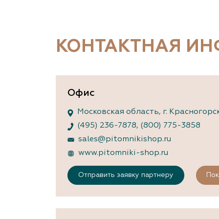
Важные 
Наград
Рекламо
Региона
КОНТАКТНАЯ И
предста
Офис
Московская область, г. Красногорск
(495) 236-7878
,
(800) 775-3858
sales@pitomnikishop.ru
www.pitomniki-shop.ru
Отправить заявку партнеру
Пок