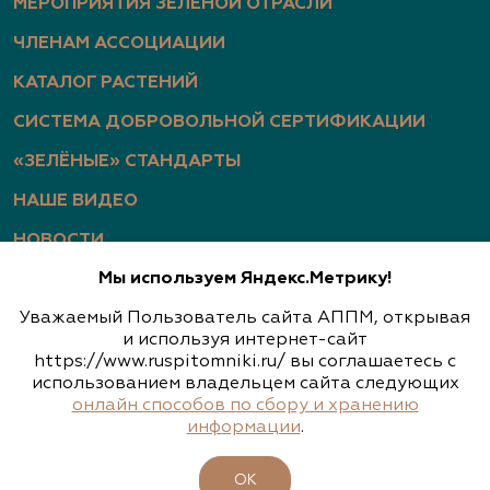
МЕРОПРИЯТИЯ ЗЕЛЕНОЙ ОТРАСЛИ
ЧЛЕНАМ АССОЦИАЦИИ
КАТАЛОГ РАСТЕНИЙ
СИСТЕМА ДОБРОВОЛЬНОЙ СЕРТИФИКАЦИИ
«ЗЕЛЁНЫЕ» СТАНДАРТЫ
НАШЕ ВИДЕО
НОВОСТИ
Мы используем Яндекс.Метрику!
СТАТЬИ
Уважаемый Пользователь сайта АППМ, открывая
ФОТОГАЛЕРЕЯ
и используя интернет-сайт
https://www.ruspitomniki.ru/ вы соглашаетесь с
использованием владельцем сайта следующих
онлайн способов по сбору и хранению
Политика конфиденциальности
информации
.
Обработка персональных данных
ОК