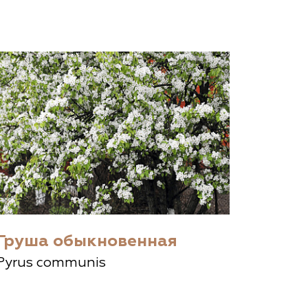
ам ассоциации
Груша обыкновенная
Pyrus communis