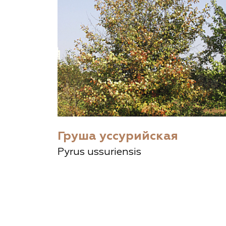
Груша уссурийская
Pyrus ussuriensis