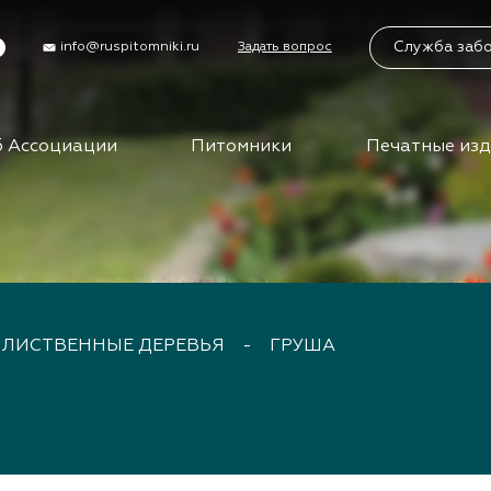
Служба заб
info@ruspitomniki.ru
Задать вопрос
 Ассоциации
Питомники
Печатные из
циации
Питомники
Учас
Бирж
упить в АППМ
Питомники АППМ
управления
Партнеры питомников
Бизн
ы
Поиск питомников на
карте
Вид
ты АППМ
ЛИСТВЕННЫЕ ДЕРЕВЬЯ
-
ГРУША
сем
нты АППМ
тория
Клуб
путе
ца
ения
Меро
ности
отра