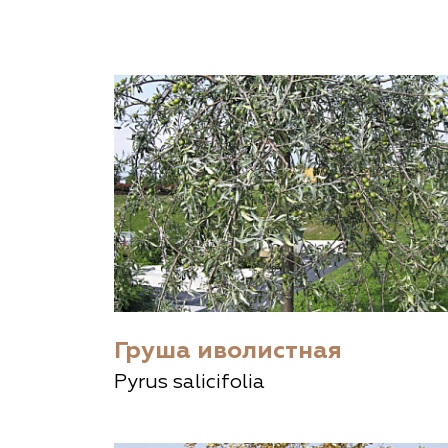
Важные 
Наград
Рекламо
Региона
предста
Груша иволистная
Pyrus salicifolia