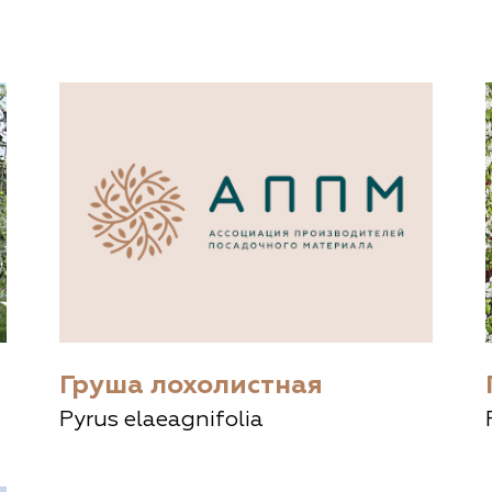
документы
Член
ы
дателям
льные
вительства
Груша лохолистная
Pyrus elaeagnifolia