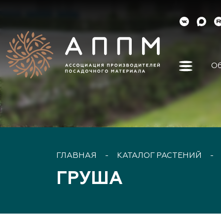
Об
Об ассо
Как вст
Органы 
Контакт
Реквизи
ГЛАВНАЯ
-
КАТАЛОГ РАСТЕНИЙ
-
Докуме
ГРУША
Наша ис
Наши ли
Направл
деятель