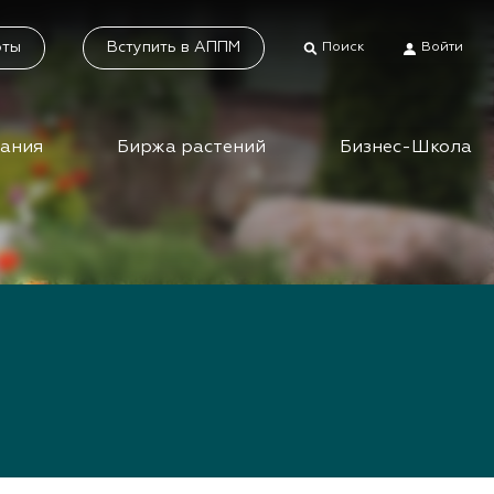
оты
Вступить в АППМ
Поиск
Войти
дания
Биржа растений
Бизнес-Школа
тники
Каталог растений
а растений
Система добровольной
сертификации
ес-школа
«Зелёные» стандарты
ео вебинаров и
инаров АППМ
Наше видео
Новости
 зеленых
шествий
Статьи
приятия зеленой
Фотогалерея
сли