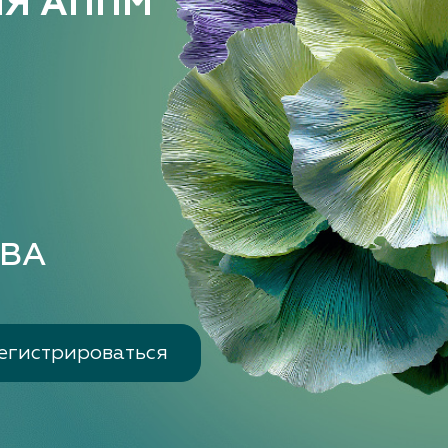
ИЯ АППМ
Е
ВА
егистрироваться